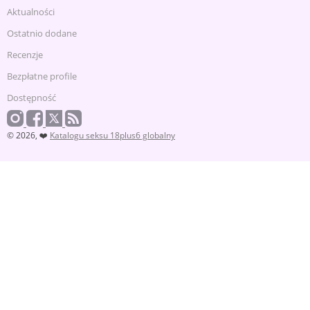
Aktualności
Ostatnio dodane
Recenzje
Bezpłatne profile
Dostępność
© 2026, ❤️
Katalogu seksu 18plus6 globalny
Aby seks dostawca skontaktować się, proszę