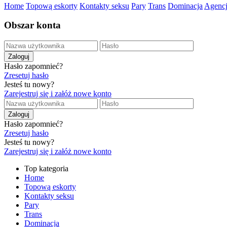
Home
Topową eskorty
Kontakty seksu
Pary
Trans
Dominacja
Agenc
Obszar konta
Hasło zapomnieć?
Zresetuj hasło
Jesteś tu nowy?
Zarejestruj się i załóż nowe konto
Hasło zapomnieć?
Zresetuj hasło
Jesteś tu nowy?
Zarejestruj się i załóż nowe konto
Top kategoria
Home
Topową eskorty
Kontakty seksu
Pary
Trans
Dominacja