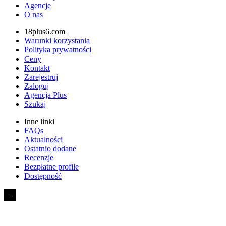
Agencje
O nas
18plus6.com
Warunki korzystania
Polityka prywatności
Ceny
Kontakt
Zarejestruj
Zaloguj
Agencja Plus
Szukaj
Inne linki
FAQs
Aktualności
Ostatnio dodane
Recenzje
Bezpłatne profile
Dostępność