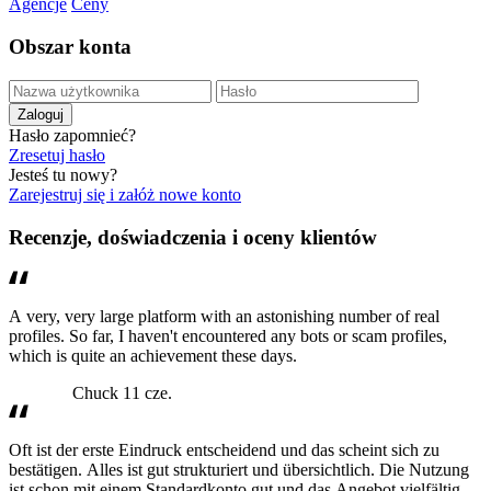
Agencje
Ceny
Obszar konta
Hasło zapomnieć?
Zresetuj hasło
Jesteś tu nowy?
Zarejestruj się i załóż nowe konto
Recenzje, doświadczenia i oceny klientów
A very, very large platform with an astonishing number of real
profiles. So far, I haven't encountered any bots or scam profiles,
which is quite an achievement these days.
Chuck
11 cze.
Oft ist der erste Eindruck entscheidend und das scheint sich zu
bestätigen. Alles ist gut strukturiert und übersichtlich. Die Nutzung
ist schon mit einem Standardkonto gut und das Angebot vielfältig.