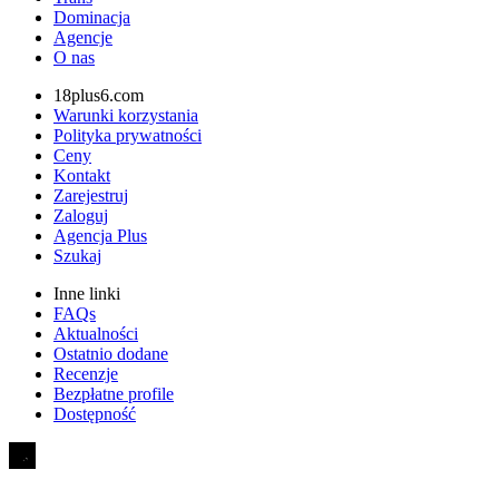
Dominacja
Agencje
O nas
18plus6.com
Warunki korzystania
Polityka prywatności
Ceny
Kontakt
Zarejestruj
Zaloguj
Agencja Plus
Szukaj
Inne linki
FAQs
Aktualności
Ostatnio dodane
Recenzje
Bezpłatne profile
Dostępność