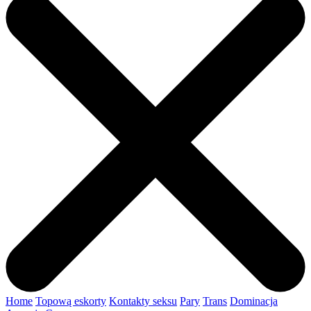
Home
Topową eskorty
Kontakty seksu
Pary
Trans
Dominacja