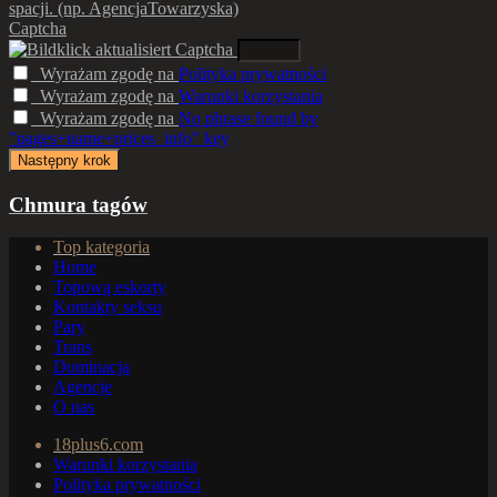
spacji. (np. AgencjaTowarzyska)
Captcha
Wyrażam zgodę na
Polityka prywatności
Wyrażam zgodę na
Warunki korzystania
Wyrażam zgodę na
No phrase found by
"pages+name+prices_info" key
Chmura tagów
Top kategoria
Home
Topową eskorty
Kontakty seksu
Pary
Trans
Dominacja
Agencje
O nas
18plus6.com
Warunki korzystania
Polityka prywatności