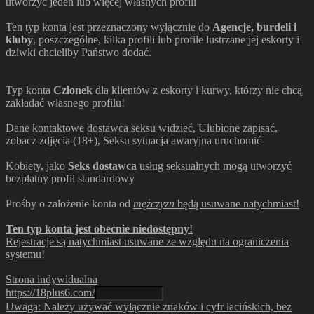
utworzyć jeden lub więcej własnych profili
Ten typ konta jest przeznaczony wyłącznie do
Agencje, burdeli i
kluby
, poszczególne, kilka profili lub profile lustrzane jej eskorty i
dziwki chcieliby Państwo dodać.
Typ konta
Członek
dla klientów z eskorty i kurwy, którzy nie chcą
zakładać własnego profilu!
Dane kontaktowe dostawca seksu widzieć, Ulubione zapisać,
zobacz zdjęcia (18+), Seksu sytuacja awaryjna uruchomić
Kobiety, jako
Seks dostawca
usług seksualnych mogą utworzyć
bezpłatny profil standardowy
Prośby o założenie konta od
mężczyzn
będą
usuwane
natychmiast!
Ten typ konta jest obecnie niedostępny!
Rejestracje są natychmiast usuwane ze względu na ograniczenia
systemu!
Strona indywidualna
https://18plus6.com/
Uwaga: Należy używać wyłącznie znaków i cyfr łacińskich, bez