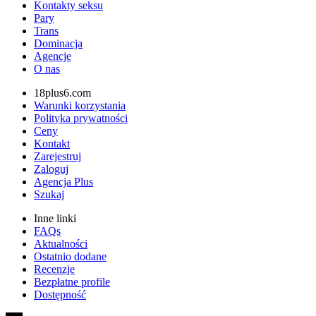
Kontakty seksu
Pary
Trans
Dominacja
Agencje
O nas
18plus6.com
Warunki korzystania
Polityka prywatności
Ceny
Kontakt
Zarejestruj
Zaloguj
Agencja Plus
Szukaj
Inne linki
FAQs
Aktualności
Ostatnio dodane
Recenzje
Bezpłatne profile
Dostępność