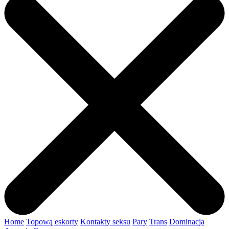
Home
Topową eskorty
Kontakty seksu
Pary
Trans
Dominacja