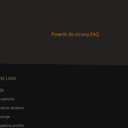
Powrót do strony FAQ
NE LINKI
Qs
tualności
tatnio dodane
cenzje
płatne profile