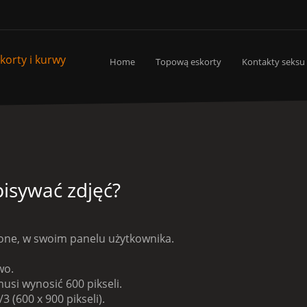
Home
Topową eskorty
Kontakty seksu
pisywać zdjęć?
lone, w swoim panelu użytkownika.
wo.
usi wynosić 600 pikseli.
 (600 x 900 pikseli).