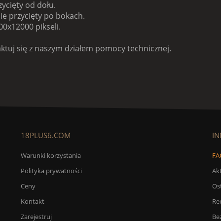
zycięty od dołu.
nie przycięty po bokach.
0x12000 pikseli.
aktuj się z naszym działem pomocy technicznej.
18PLUS6.COM
IN
Warunki korzystania
FA
Polityka prywatności
Ak
Ceny
Os
Kontakt
Re
Zarejestruj
Bez