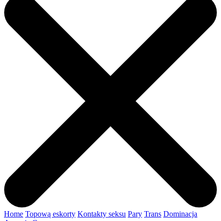
Home
Topową eskorty
Kontakty seksu
Pary
Trans
Dominacja