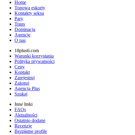
Home
Topową eskorty
Kontakty seksu
Pary
Trans
Dominacja
Agencje
O nas
18plus6.com
Warunki korzystania
Polityka prywatności
Ceny
Kontakt
Zarejestruj
Zaloguj
Agencja Plus
Szukaj
Inne linki
FAQs
Aktualności
Ostatnio dodane
Recenzje
Bezpłatne profile