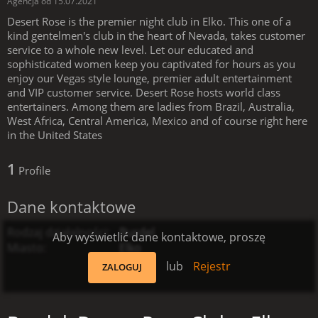
Agencja od 15.07.2021
Desert Rose is the premier night club in Elko. This one of a
kind gentelmen's club in the heart of Nevada, takes customer
service to a whole new level. Let our educated and
sophisticated women keep you captivated for hours as you
enjoy our Vegas style lounge, premier adult entertainment
and VIP customer service. Desert Rose hosts world class
entertainers. Among them are ladies from Brazil, Australia,
West Africa, Central America, Mexico and of course right here
in the United States
1
Profile
Dane kontaktowe
Rodzaj działalności
Burdel
Aby wyświetlić dane kontaktowe, proszę
Miasto
Elko
lub
Rejestr
ZALOGUJ