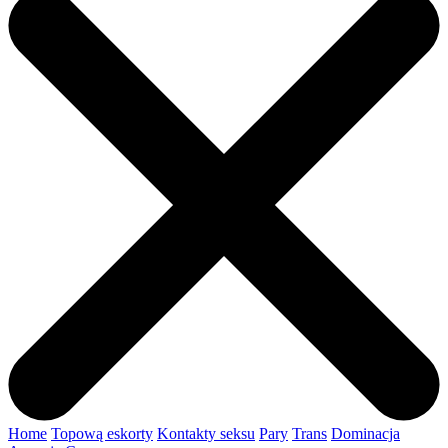
Home
Topową eskorty
Kontakty seksu
Pary
Trans
Dominacja