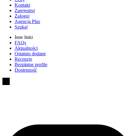
Kontakt
Zarejestruj
Zaloguj
Agencja Plus
Szukaj
Inne linki
FAQs
Aktualności
Ostatnio dodane
Recenzje
Bezpłatne profile
Dostępność