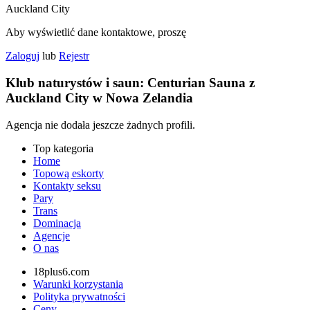
Auckland City
Aby wyświetlić dane kontaktowe, proszę
Zaloguj
lub
Rejestr
Klub naturystów i saun: Centurian Sauna z
Auckland City w Nowa Zelandia
Agencja nie dodała jeszcze żadnych profili.
Top kategoria
Home
Topową eskorty
Kontakty seksu
Pary
Trans
Dominacja
Agencje
O nas
18plus6.com
Warunki korzystania
Polityka prywatności
Ceny