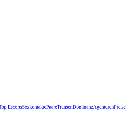
Top Escorts
Sexkontakte
Paare
Transen
Dominanz
Agenturen
Preise