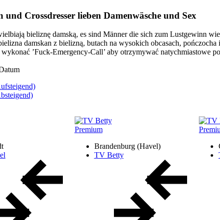
en und Crossdresser lieben Damenwäsche und Sex
ielbiają bieliznę damską, es sind Männer die sich zum Lustgewinn wie 
bielizna damskan z bielizną, butach na wysokich obcasach, pończocha i
 wykonać ’Fuck-Emergency-Call’ aby otrzymywać natychmiastowe powia
Datum
ufsteigend)
bsteigend)
Premium
Premi
dt
Brandenburg (Havel)
el
TV Betty