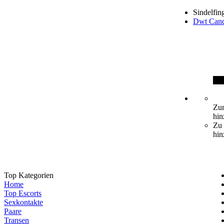
Sindelfin
Dwt Can
Zum
hin
Zu 
hin
Top Kategorien
Home
Top Escorts
Sexkontakte
Paare
Transen