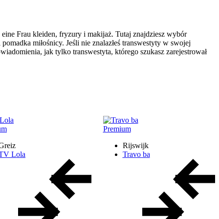
eine Frau kleiden, fryzury i makijaż. Tutaj znajdziesz wybór
 pomadka miłośnicy. Jeśli nie znalazłeś transwestyty w swojej
domienia, jak tylko transwestyta, którego szukasz zarejestrował
um
Premium
Greiz
Rijswijk
TV Lola
Travo ba