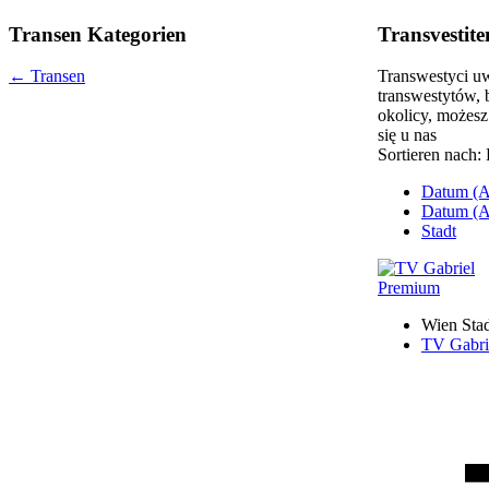
Transen Kategorien
Transvestit
← Transen
Transwestyci uw
transwestytów, 
okolicy, możesz
się u nas
Sortieren nach:
Datum (A
Datum (A
Stadt
Premium
Wien Sta
TV Gabri