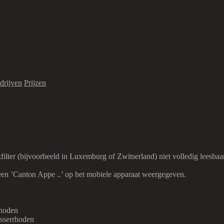
drijven
Prijzen
ilter (bijvoorbeeld in Luxemburg of Zwitserland) niet volledig leesbaa
een ’Canton Appe ..’ op het mobiele apparaat weergegeven.
rhoden
sserrhoden