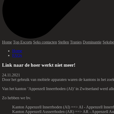
Home
Top Escorts
Seks contacten
Stellen
Tranies
Dominantie
Seksbe
Home
FAQs
Link naar de hoer werkt niet meer!
24.11.2021
Door het gebruik van mobiele apparaten waren de kantons in het zoekf
Van het kanton ’Appenzell Innerrhoden (AI)’ in Zwitserland werd all
Zo hebben we bv.
Kanton Appenzell Innerrhoden (AI) ==> AI - Appenzell Inner
Kanton Appenzell Ausserrhoden (AR) ==> AR - Appenzell Au